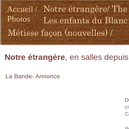
Accueil
/
Photos
Notre étrangère
, en salles depuis
La Bande- Annonce
D
c
C
P