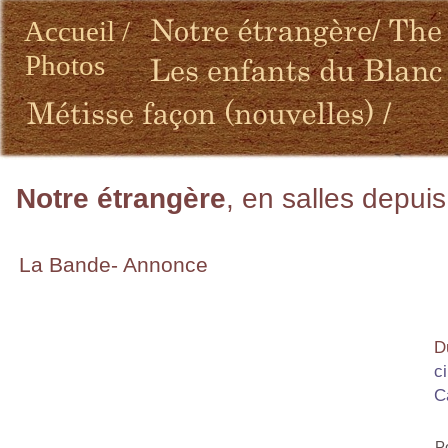
Accueil
/
Photos
Notre étrangère
, en salles depuis
La Bande- Annonce
D
c
C
P